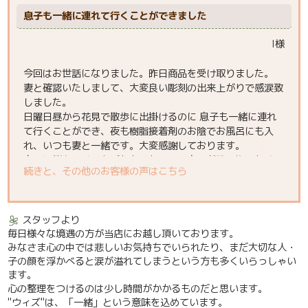
息子も一緒に連れて行くことができました
I様
今回はお世話になりました。昨日商品を受け取りました。
妻と確認いたしまして、大変良い彫刻の出来上がりで感涙致
しました。
日曜日昼から花見で散歩に出掛けるのに 息子も一緒に連れ
て行くことができ、夜も樹脂接着剤のお陰でお風呂にも入
れ、いつも妻と一緒です。大変感謝しております。
息子に桜を見せてあげたかったこと、息子が戦い抜いた時間
続きと、その他のお客様の声はこちら
を省くことなく刻印して頂けたことで、私たち夫婦にとって
全く色褪せることなくそばに居ることができます。
スタッフより
毎日様々な境遇の方が当店にお越し頂いております。
みなさま心の中では悲しいお気持ちでいられたり、まだ大切な人・
子の顔を浮かべると涙が溢れてしまうという方も多くいらっしゃい
ます。
心の整理をつけるのは少し時間がかかるものだと思います。
"ウィズ"は、「一緒」という意味を込めています。