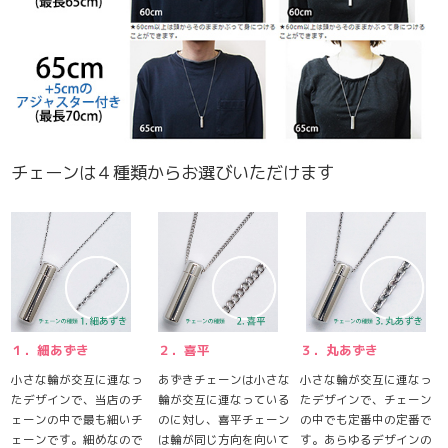
チェーンは４種類からお選びいただけます
１．細あずき
２．喜平
３．丸あずき
小さな輪が交互に連なっ
あずきチェーンは小さな
小さな輪が交互に連なっ
たデザインで、当店のチ
輪が交互に連なっている
たデザインで、チェーン
ェーンの中で最も細いチ
のに対し、喜平チェーン
の中でも定番中の定番で
ェーンです。細めなので
は輪が同じ方向を向いて
す。あらゆるデザインの