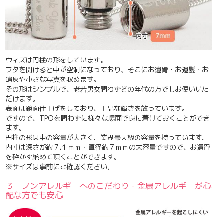
ウィズは円柱の形をしています。
フタを開けると中が空洞になっており、そこにお遺骨・お遺髪・お
遺灰や小さな写真を収めます。
その形はシンプルで、老若男女問わずどの年代の方でもお使いいた
だけます。
表面は鏡面仕上げ
をしており、上品な輝きを放っています。
ですので、
TPOを問わずに様々な場面で身に着けておくことができ
ます。
円柱の形は中の容量が大きく、業界最大級の容量を持っています。
内寸は深さが約７.１ｍｍ・直径約７ｍｍの大容量ですので、お遺骨
を砕かず納めて頂くことができます。
※サイズは事前にご確認ください。
３．ノンアレルギーへのこだわり - 金属アレルギーが心
配な方でも安心