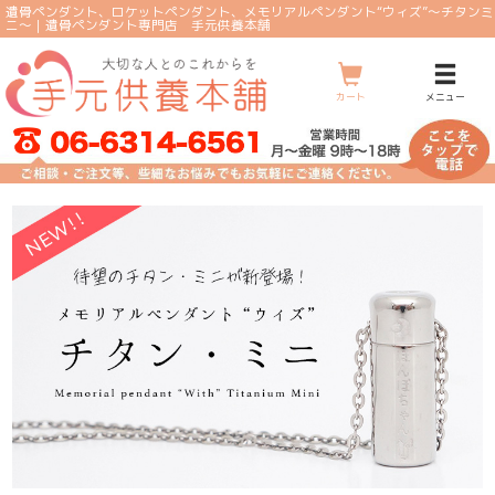
遺骨ペンダント、ロケットペンダント、メモリアルペンダント“ウィズ”～チタンミ
ニ～｜遺骨ペンダント専門店 手元供養本舗
メ
ニ
ュ
ー
カート
メニュー