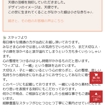
天使の羽根を刻印していただきました。
デザインのイメージは、天使です。
この世に生まれてくることがなかった娘は小さな赤ちゃんだ
ったので骨が残るかわからないと言われていました。しかし
続きと、その他のお客様の声はこちら
火葬した跡に、奇跡的にも小さな骨が幾つか残っていてそれ
を見た時、この子は天使だったのじゃないかと。笑われちゃ
うかもしれないですが今でもそう思ってます。
スタッフより
毎日様々な境遇の方が当店にお越し頂いております。
みなさま心の中では悲しいお気持ちでいられたり、まだ大切な人・
子の顔を浮かべると涙が溢れてしまうという方も多くいらっしゃい
ます。
心の整理をつけるのは少し時間がかかるものだと思います。
"ウィズ"は、「一緒」という意味を込めています。
大切な人・子と一緒にいるという心の安らぎと、心の整理、悲しい
気持ちから前向きになれるようにお守りとしてあなたに寄り添いま
買い物
す。
カートへ
このページにも記載しておりますが、一緒にいるから素材にもこだ
わり思いを表現する刻印にもこだわっております。
何かご不明点、ご相談などありましたら些細な事でもご連絡くださ
▲
ページの
いませ。
上部へ
経験豊富なスタッフがひとつひとつ丁寧にご案内させていただきま