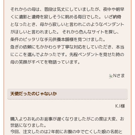
それからの母は、普段は気丈にしていましたが、夜中や朝早
くに遺影と遺骨を寂しそうに眺める毎日でした。 いざ納骨
となったとき、母から寂しいと言われこのようなペンダント
がほしいと言われました。 それから色んなサイトを探し、
条件のピッタリな手元供養本舗様を見つけました。
急ぎの依頼にもかかわらず丁寧な対応をしていただき、本当
にここを選んでよかったです。先程ペンダントを見せた時の
母の笑顔がすべてを物語っています。
Nさま
天使だったのじゃないか
K.I様
購入よりお礼のお返事が遅くなりましたがこの度は大変、お
世話になりました。
今回、注文したのは2年前にお腹の中で亡くした娘の名前と