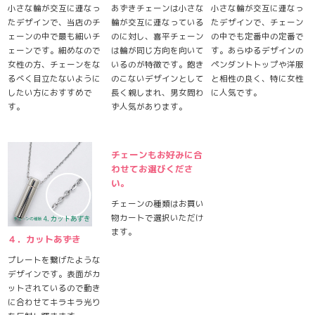
小さな輪が交互に連なっ
あずきチェーンは小さな
小さな輪が交互に連なっ
たデザインで、当店のチ
輪が交互に連なっている
たデザインで、チェーン
ェーンの中で最も細いチ
のに対し、喜平チェーン
の中でも定番中の定番で
ェーンです。細めなので
は輪が同じ方向を向いて
す。あらゆるデザインの
女性の方、チェーンをな
いるのが特徴です。飽き
ペンダントトップや洋服
るべく目立たないように
のこないデザインとして
と相性の良く、特に女性
したい方におすすめで
長く親しまれ、男女問わ
に人気です。
す。
ず人気があります。
チェーンもお好みに合
わせてお選びくださ
い。
チェーンの種類はお買い
物カートで選択いただけ
ます。
４．カットあずき
プレートを繋げたような
デザインです。表面がカ
ットされているので動き
に合わせてキラキラ光り