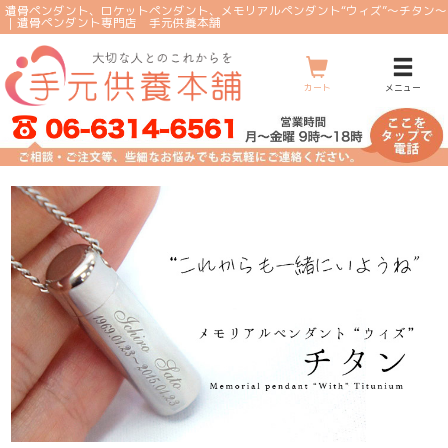
遺骨ペンダント、ロケットペンダント、メモリアルペンダント“ウィズ”～チタン～
｜遺骨ペンダント専門店 手元供養本舗
メ
ニ
ュ
ー
カート
メニュー