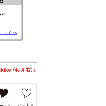
数)
こちら<<