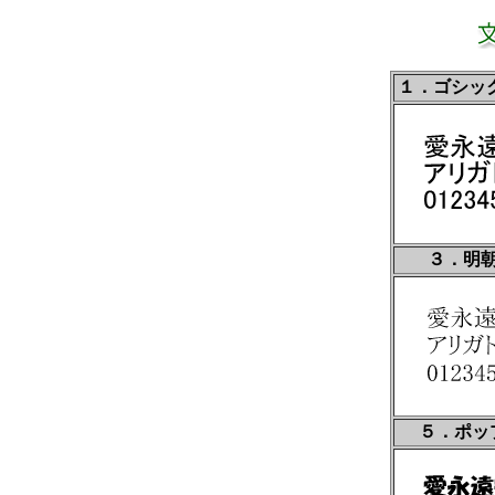
１．ゴシッ
３．明朝
５．ポッ