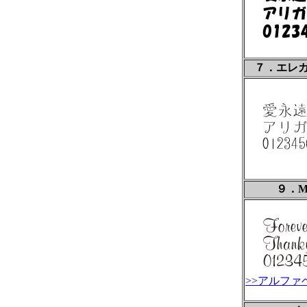
７．エレガ
９．Mur
>>アルファ