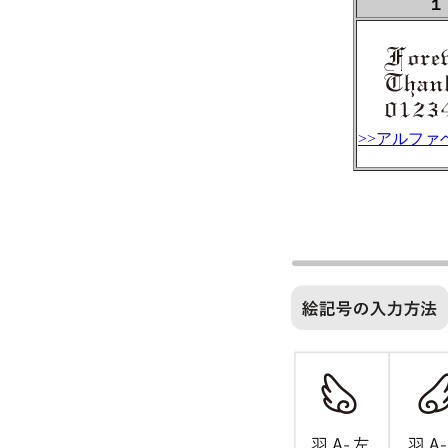
１
>>アルファ