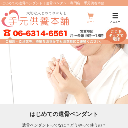
はじめての遺骨ペンダント｜遺骨ペンダント専門店 手元供養本舗
メ
ニ
ュ
カート
メニュー
ー
はじめての遺骨ペンダント
遺骨ペンダントってなに？どうやって使うの？