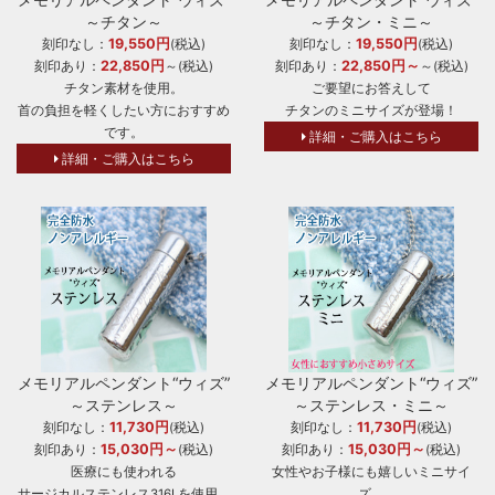
～チタン～
～チタン・ミニ～
19,550円
19,550円
刻印なし：
(税込)
刻印なし：
(税込)
22,850円
22,850円～
刻印あり：
～(税込)
刻印あり：
～(税込)
チタン素材を使用。
ご要望にお答えして
首の負担を軽くしたい方におすすめ
チタンのミニサイズが登場！
です。
詳細・ご購入はこちら
詳細・ご購入はこちら
メモリアルペンダント“ウィズ”
メモリアルペンダント“ウィズ”
～ステンレス～
～ステンレス・ミニ～
11,730円
11,730円
刻印なし：
(税込)
刻印なし：
(税込)
15,030円～
15,030円～
刻印あり：
(税込)
刻印あり：
(税込)
医療にも使われる
女性やお子様にも嬉しいミニサイ
サージカルステンレス316Lを使用。
ズ。