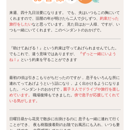
来週、四十九日法要になります。 でも、夫はいつもこの胸にいて
くれますので、旧暦の年が明けたら二人で少しずつ、
約束だった
旅行をしたい
なと思っています。 見た目はお一人様、ですが、い
つも一緒にいてくれます。このペンダントのおかげで。
『助けてあげる！』という約束は守ってあげられませんでした。
でもこれで、違う意味ではありますが、
『ずっと一緒にいよう
ね！』
という約束を守ることができます
最初の頃は引きこもりがちだったのですが， 息子をいろんな所に
連れてってあげようという話になり， よく出かけるようになりま
した。 ペンダントのおかげで，
親子３人でドライブや旅行を楽し
めています。
職場復帰もできました。
傍で息子が応援してくれて
いる気がします。
日曜日昼から花見で散歩に出掛けるのに 息子も一緒に連れて行く
ことができ、 夜も樹脂接着剤のお陰でお風呂にも入れ、いつも妻