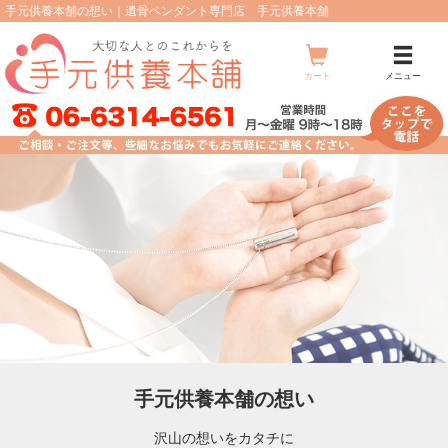
手元供養本舗の想い｜遺骨ペンダント専門店 手元供養本舗
メ
ニ
ュ
カート
メニュー
ー
手元供養本舗の想い
沢山の想いをカタチに