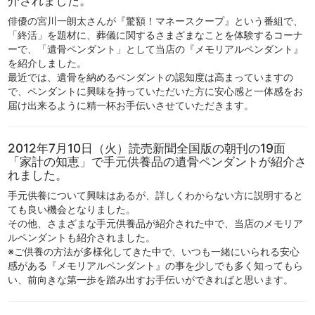
介されました。
俳優の宮川一朗太さんが『驚額！マネースクープ』という番組で、
「終活」を題材に、葬儀に関するさまざまなことを体験するコーナ
ーで、「遺骨ペンダント」として当店の『メモリアルペンダント』
を紹介しました。
最近では、遺骨を納めるペンダントの認知度は高まっていますの
で、ペンダントに興味を持っていただいた方に安心感と一体感をお
届け出来るように精一杯お手伝いさせていただきます。
2012年7月10日（火）読売新聞全国版の朝刊の19面
「家計の知恵」で手元供養品の遺骨ペンダントが紹介さ
れました。
手元供養について興味はあるが、詳しくわからない方に説明すると
ても良い機会となりました。
その他、さまざまな手元供養品が紹介された中で、当店のメモリア
ルペンダントも紹介されました。
※ご供養の方法が多様化してきた中で、いつも一緒にいられる安心
感がある『メモリアルペンダント』の事を少しでも多く知ってもら
い、前向きな第一歩を踏み出すお手伝いができればと思います。