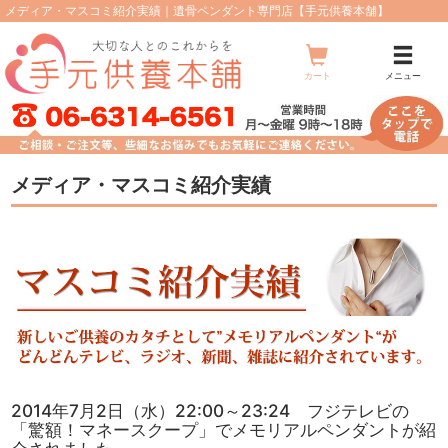
メディア・マスコミ紹介実績｜遺骨ペンダント専門店【手元供養本舗】
メ
ニ
ュ
カート
メニュー
ー
メディア・マスコミ紹介実績
2014年7月2日（水）22:00～23:24 フジテレビの
「驚額！マネースクープ」でメモリアルペンダントが紹