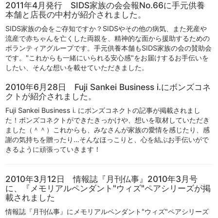
2011年4月発行 SIDS家族の会会報No.66に手元供養
本舗と店長の中村が紹介されました。
SIDS家族の会をご存知ですか？SIDSやその他の病気、また死産や
流産で赤ちゃんを亡くした両親を、精神的な面から援助するための
ボランティアグループです。手元供養本舗もSIDS家族の会の賛助会
です。"これからも一緒にいられる安心感"をお届けするお手伝いを
したい、そんな想いを載せていただきました。
2010年6月28日 Fuji Sankei Business i.にボンズコネ
クトが紹介されました。
Fuji Sankei Business i. にボンズコネクトの記事が掲載されまし
た！ボンズコネクトができたきっかけや、想いを取材していただき
ました（＾＾）これからも、みなさんが家族の愛情を感じたり、感
謝の気持ちを贈ったり…そんなほっこりと、心を結ぶお手伝いがで
きるように頑張っていきます！
2010年3月12日 情報誌『月刊仏事』2010年3月号
に、『メモリアルペンダント"ウィズ"ペアシリーズが掲
載されました
情報誌『月刊仏事』にメモリアルペンダント"ウィズ"ペアシリーズ