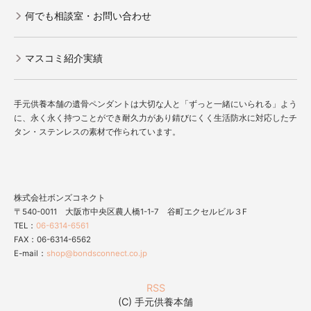
何でも相談室・お問い合わせ
マスコミ紹介実績
手元供養本舗の遺骨ペンダントは大切な人と「ずっと一緒にいられる」よう
に、永く永く持つことができ耐久力があり錆びにくく生活防水に対応したチ
タン・ステンレスの素材で作られています。
株式会社ボンズコネクト
〒540-0011 大阪市中央区農人橋1-1-7 谷町エクセルビル３F
TEL：
06-6314-6561
FAX：06-6314-6562
E-mail：
shop@bondsconnect.co.jp
RSS
(C) 手元供養本舗