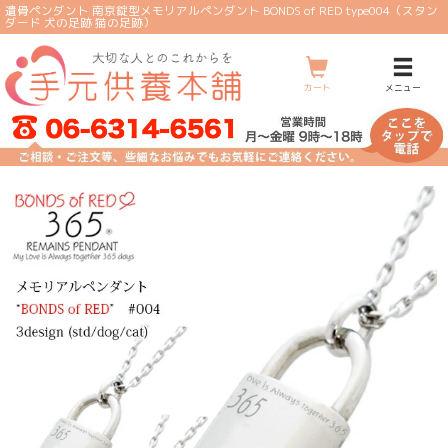
遺骨ペンダント 南京錠型メモリアルペンダント BONDS of RED type004（スタン
ダード 犬の足跡 猫の足跡）
メ
ニ
ュ
ー
カート
メニュー