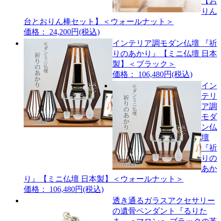
【お
りん
台とおりん棒セット】＜ウォールナット＞
価格： 24,200円(税込)
インテリア調モダン仏壇 『祈
りのあかり』【ミニ仏壇 日本
製】＜ブラック＞
価格： 106,480円(税込)
イン
テリ
ア調
モダ
ン仏
壇
『祈
りの
あか
り』【ミニ仏壇 日本製】＜ウォールナット＞
価格： 106,480円(税込)
透き通るガラスアクセサリー
の遺骨ペンダント『るりた