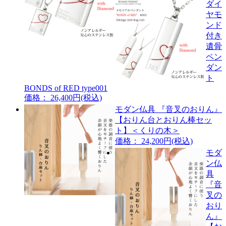
ダイ
ヤモ
ンド
付き
遺骨
ペン
ダン
ト
BONDS of RED type001
価格： 26,400円(税込)
モダン仏具 『音叉のおりん』
【おりん台とおりん棒セッ
ト】＜くりの木＞
価格： 24,200円(税込)
モダ
ン仏
具
『音
叉の
おり
ん』