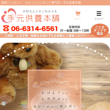
遺骨ペンダント、ロケットペンダント専門店｜手元供養本舗
メ
ニ
ュ
カート
メニュー
ー