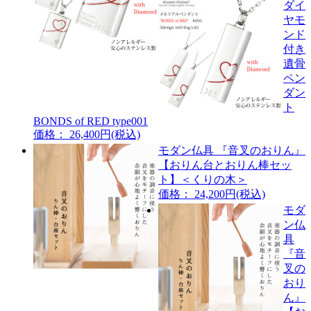
ダイ
ヤモ
ンド
付き
遺骨
ペン
ダン
ト
BONDS of RED type001
価格： 26,400円(税込)
モダン仏具 『音叉のおりん』
【おりん台とおりん棒セッ
ト】＜くりの木＞
価格： 24,200円(税込)
モダ
ン仏
具
『音
叉の
おり
ん』