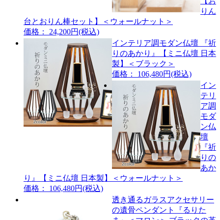
【お
りん
台とおりん棒セット】＜ウォールナット＞
価格： 24,200円(税込)
インテリア調モダン仏壇 『祈
りのあかり』【ミニ仏壇 日本
製】＜ブラック＞
価格： 106,480円(税込)
イン
テリ
ア調
モダ
ン仏
壇
『祈
りの
あか
り』【ミニ仏壇 日本製】＜ウォールナット＞
価格： 106,480円(税込)
透き通るガラスアクセサリー
の遺骨ペンダント『るりた