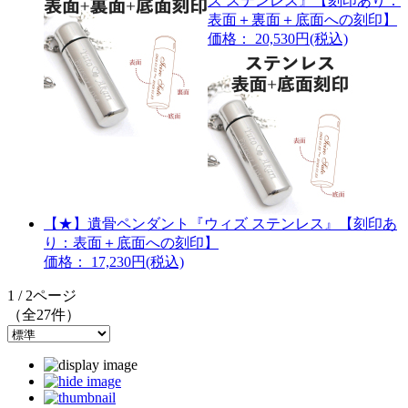
ズ ステンレス』【刻印あり：
表面＋裏面＋底面への刻印】
価格： 20,530円(税込)
【★】遺骨ペンダント『ウィズ ステンレス』【刻印あ
り：表面＋底面への刻印】
価格： 17,230円(税込)
1 / 2ページ
（全27件）