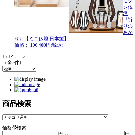
モダ
ン仏
壇
『祈
りの
あか
り』【ミニ仏壇 日本製】
価格： 106,480円(税込)
1 / 1ページ
（全2件）
商品検索
価格帯検索
円 ～
円