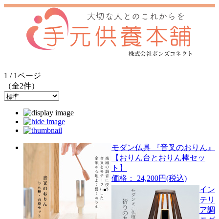
1 / 1ページ
（全2件）
モダン仏具 『音叉のおりん』
【おりん台とおりん棒セッ
ト】
価格： 24,200円(税込)
イン
テリ
ア調