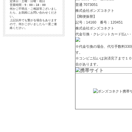
定休日：土曜・日曜・祝日
普通
7073051
営業時間：9：00～18：00
何かご不明点・ご相談等ございまし
株式会社ボンズコネクト
たら、お気軽にお問い合わせくださ
【郵便振替】
い。
上記以外でも繋がる場合もあります
記号：14160 番号：120451
ので、何かございましたら一度ご連
絡ください。
株式会社ボンズコネクト
代金引換・クレジットカード払い・
※代金引換の場合、代引手数料33
す。
※コンビニ払いは決済完了まで１０
合があります。