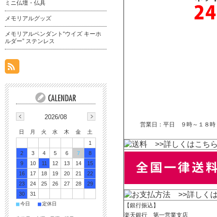
ミニ仏壇・仏具
メモリアルグッズ
メモリアルペンダント“ウイズ キーホ
ルダー” ステンレス
2026/08
営業日：平日 ９時～１８時
日
月
火
水
木
金
土
1
>>詳しくはこち
2
3
4
5
6
7
8
9
10
11
12
13
14
15
16
17
18
19
20
21
22
23
24
25
26
27
28
29
>>詳しく
30
31
■
■
今日
定休日
【銀行振込】
楽天銀行 第一営業支店