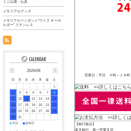
ミニ仏壇・仏具
メモリアルグッズ
メモリアルペンダント“ウイズ キーホ
ルダー” ステンレス
2026/08
営業日：平日 ９時～１８時
日
月
火
水
木
金
土
1
>>詳しくはこち
2
3
4
5
6
7
8
9
10
11
12
13
14
15
16
17
18
19
20
21
22
23
24
25
26
27
28
29
>>詳しく
30
31
■
■
今日
定休日
【銀行振込】
楽天銀行 第一営業支店