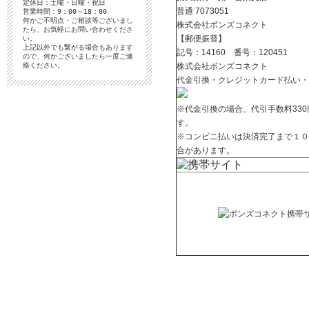
定休日：土曜・日曜・祝日
普通
7073051
営業時間：9：00～18：00
何かご不明点・ご相談等ございまし
株式会社ボンズコネクト
たら、お気軽にお問い合わせくださ
【郵便振替】
い。
上記以外でも繋がる場合もあります
記号：14160 番号：120451
ので、何かございましたら一度ご連
絡ください。
株式会社ボンズコネクト
代金引換・クレジットカード払い・
※代金引換の場合、代引手数料33
す。
※コンビニ払いは決済完了まで１０
合があります。