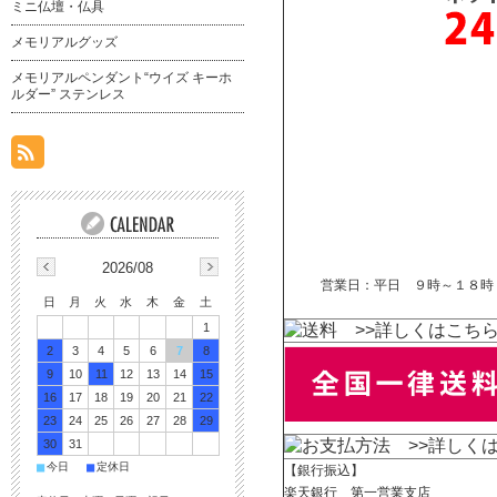
ミニ仏壇・仏具
メモリアルグッズ
メモリアルペンダント“ウイズ キーホ
ルダー” ステンレス
2026/08
営業日：平日 ９時～１８時
日
月
火
水
木
金
土
1
>>詳しくはこち
2
3
4
5
6
7
8
9
10
11
12
13
14
15
16
17
18
19
20
21
22
23
24
25
26
27
28
29
>>詳しく
30
31
■
■
今日
定休日
【銀行振込】
楽天銀行 第一営業支店