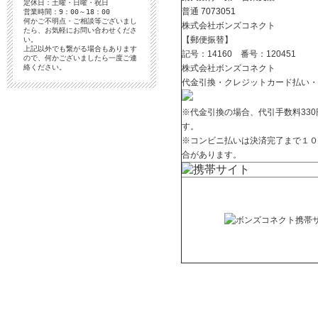
定休日：土曜・日曜・祝日
普通
7073051
営業時間：9：00～18：00
何かご不明点・ご相談等ございまし
株式会社ボンズコネクト
たら、お気軽にお問い合わせくださ
【郵便振替】
い。
上記以外でも繋がる場合もあります
記号：14160 番号：120451
ので、何かございましたら一度ご連
絡ください。
株式会社ボンズコネクト
代金引換・クレジットカード払い・
※代金引換の場合、代引手数料33
す。
※コンビニ払いは決済完了まで１０
合があります。