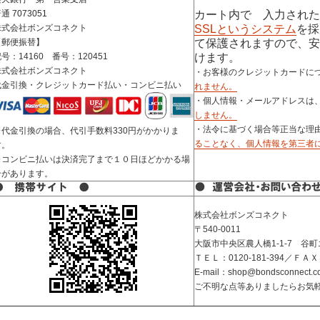
普通
7073051
カート内で 入力された
株式会社ボンズコネクト
SSLというシステム
を採
【郵便振替】
て保護されますので、安
号：14160 番号：120451
けます。
株式会社ボンズコネクト
・お客様のクレジットカードに
代金引換・クレジットカード払い・コンビニ払い
れません。
・個人情報・メールアドレスは
しません。
・法令に基づく場合等正当な理
※代金引換の場合、代引手数料330円がかかりま
ることなく、個人情報を第三者
す。
※コンビニ払いは決済完了まで１０日ほどかかる場
合があります。
株式会社ボンズコネクト
〒540-0011
大阪市中央区農人橋1-1-7 谷
ＴＥＬ：0120-181-394／ＦＡＸ：0
E-mail：shop@bondsconnect.co
ご不明な点等ありましたらお気