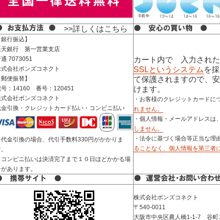
>>詳しくはこちら
【銀行振込】
楽天銀行 第一営業支店
普通
7073051
カート内で 入力された
株式会社ボンズコネクト
SSLというシステム
を採
【郵便振替】
て保護されますので、安
号：14160 番号：120451
けます。
株式会社ボンズコネクト
・お客様のクレジットカードに
代金引換・クレジットカード払い・コンビニ払い
れません。
・個人情報・メールアドレスは
しません。
・法令に基づく場合等正当な理
※代金引換の場合、代引手数料330円がかかりま
ることなく、個人情報を第三者
す。
※コンビニ払いは決済完了まで１０日ほどかかる場
合があります。
株式会社ボンズコネクト
〒540-0011
大阪市中央区農人橋1-1-7 谷