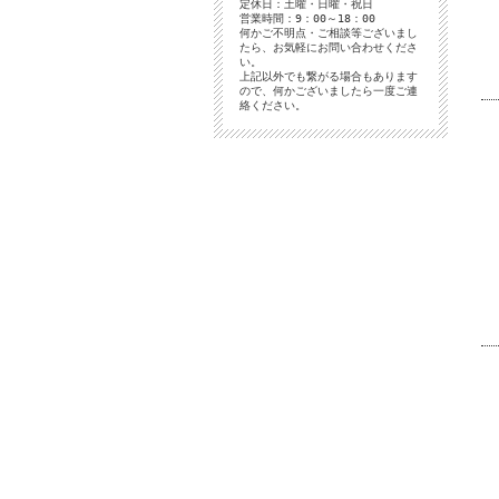
定休日：土曜・日曜・祝日
営業時間：9：00～18：00
何かご不明点・ご相談等ございまし
たら、お気軽にお問い合わせくださ
い。
上記以外でも繋がる場合もあります
ので、何かございましたら一度ご連
絡ください。