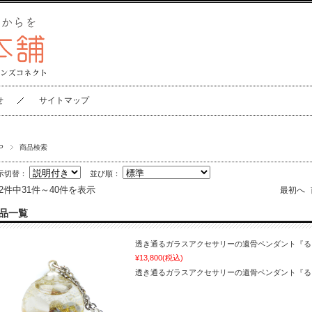
せ
サイトマップ
P
商品検索
示切替：
並び順：
82件中31件～40件を表示
最初へ
品一覧
透き通るガラスアクセサリーの遺骨ペンダント『るりた
¥13,800
(税込)
透き通るガラスアクセサリーの遺骨ペンダント『る