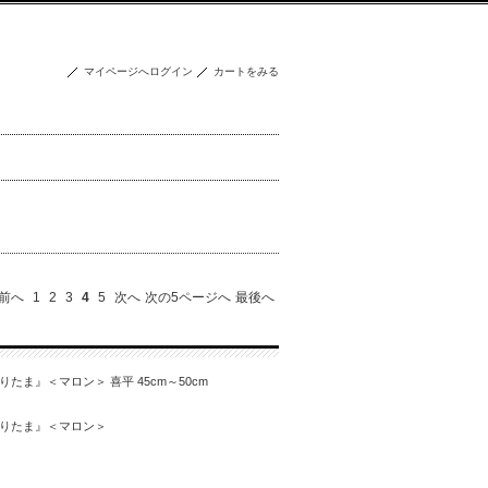
マイページへログイン
カートをみる
前へ
1
2
3
4
5
次へ
次の5ページへ
最後へ
ま』＜マロン＞ 喜平 45cm～50cm
りたま』＜マロン＞