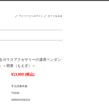
マイページへログイン
カートをみる
るガラスアクセサリーの遺骨ペンダン
』＜萌黄（もえぎ）＞
¥13,800
(税込)
手元供養本舗
TH039
4589415206314