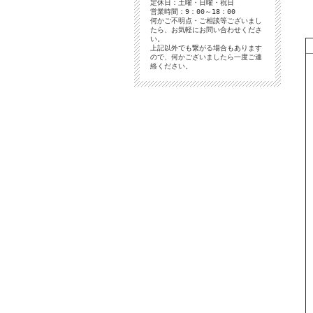
定休日：土曜・日曜・祝日
営業時間：9：00～18：00
何かご不明点・ご相談等ございまし
たら、お気軽にお問い合わせくださ
い。
上記以外でも繋がる場合もあります
ので、何かございましたら一度ご連
絡ください。