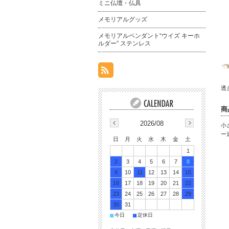
ミニ仏壇・仏具
メモリアルグッズ
メモリアルペンダント“ウイズ キーホ
ルダー” ステンレス
透
商
2026/08
小
ー
日
月
火
水
木
金
土
1
2
3
4
5
6
7
8
9
10
11
12
13
14
15
16
17
18
19
20
21
22
23
24
25
26
27
28
29
30
31
■
■
今日
定休日