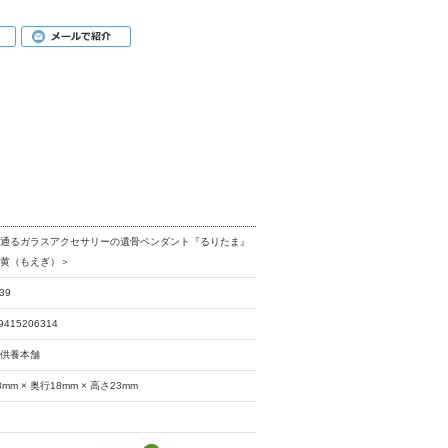
き通るガラスアクセサリーの遺骨ペンダント『るりたま』
萌黄（もえぎ）＞
39
9415206314
元供養本舗
8mm × 奥行18mm × 高さ23mm