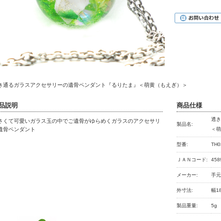
き通るガラスアクセサリーの遺骨ペンダント『るりたま』＜萌黄（もえぎ）＞
品説明
商品仕様
透
さくて可愛いガラス玉の中でご遺骨がゆらめくガラスのアクセサリ
製品名:
遺骨ペンダント
＜
型番:
TH0
ＪＡＮコード:
458
メーカー:
手
外寸法:
幅1
製品重量:
5g