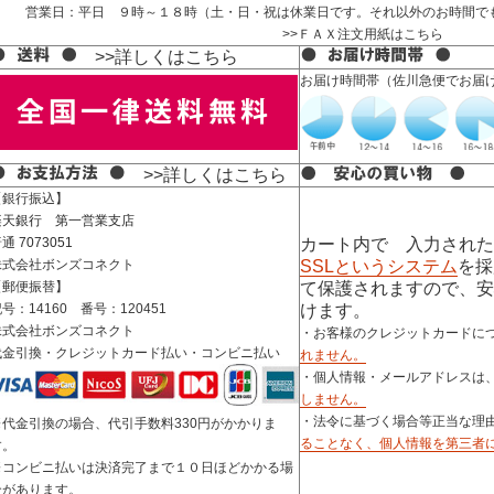
営業日：平日 ９時～１８時（土・日・祝は休業日です。それ以外のお時間で
>>ＦＡＸ注文用紙はこちら
>>詳しくはこちら
お届け時間帯（佐川急便でお届
>>詳しくはこちら
【銀行振込】
楽天銀行 第一営業支店
普通
7073051
カート内で 入力された
株式会社ボンズコネクト
SSLというシステム
を採
【郵便振替】
て保護されますので、安
号：14160 番号：120451
けます。
株式会社ボンズコネクト
・お客様のクレジットカードに
代金引換・クレジットカード払い・コンビニ払い
れません。
・個人情報・メールアドレスは
しません。
・法令に基づく場合等正当な理
※代金引換の場合、代引手数料330円がかかりま
ることなく、個人情報を第三者
す。
※コンビニ払いは決済完了まで１０日ほどかかる場
合があります。