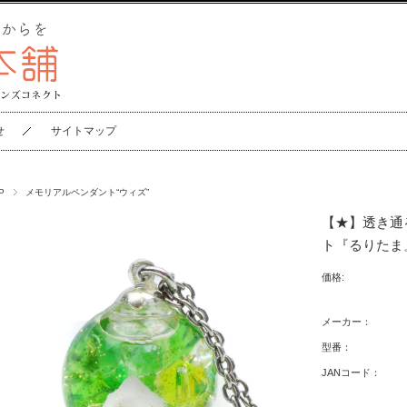
せ
サイトマップ
P
メモリアルペンダント“ウィズ”
【★】透き通
ト『るりたま
価格:
メーカー：
型番：
JANコード：